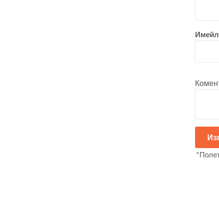
Имейл
Комен
Из
*
Полет