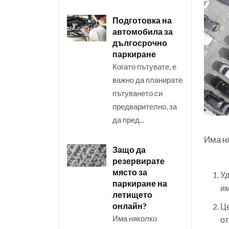
Подготовка на
автомобила за
дългосрочно
паркиране
Когато пътувате, е
важно да планирате
пътуването си
предварително, за
да пред...
Има ня
Защо да
резервирате
място за
Уд
паркиране на
им
летището
онлайн?
Це
Има няколко
от