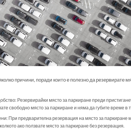
колко причини, поради които е полезно да резервирате мя
обство: Резервирайки място за паркиране преди пристигането
ате свободно място за паркиране и няма да губите време в т
ни: При предварителна резервация на място за паркиране мо
колкото ако ползвате място за паркиране без резервация.