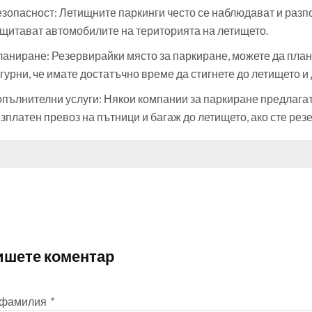
зопасност: Летищните паркинги често се наблюдават и разпо
щитават автомобилите на територията на летището.
аниране: Резервирайки място за паркиране, можете да плани
гурни, че имате достатъчно време да стигнете до летището и
пълнителни услуги: Някои компании за паркиране предлагат
зплатен превоз на пътници и багаж до летището, ако сте рез
ишете коментар
 фамилия
*