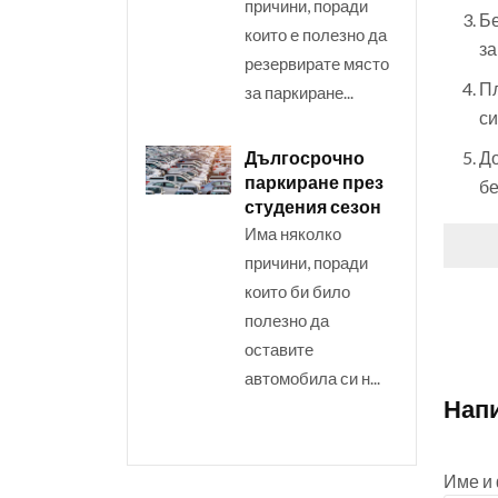
причини, поради
Бе
които е полезно да
за
резервирате място
Пл
за паркиране...
си
До
Дългосрочно
паркиране през
бе
студения сезон
Има няколко
причини, поради
които би било
полезно да
оставите
автомобила си н...
Нап
Име и