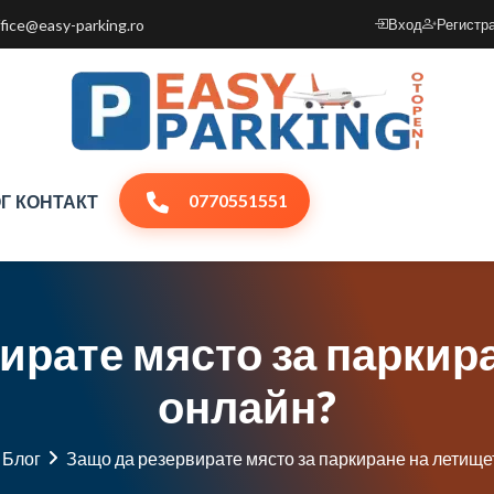
ffice@easy-parking.ro
Вход
Регистр
0770551551
Г
КОНТАКТ
ирате място за паркир
онлайн?
Блог
Защо да резервирате място за паркиране на летище