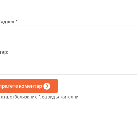
 адрес
*
тар:
пратете коментар
ата, отбелязани с *, са задължителни