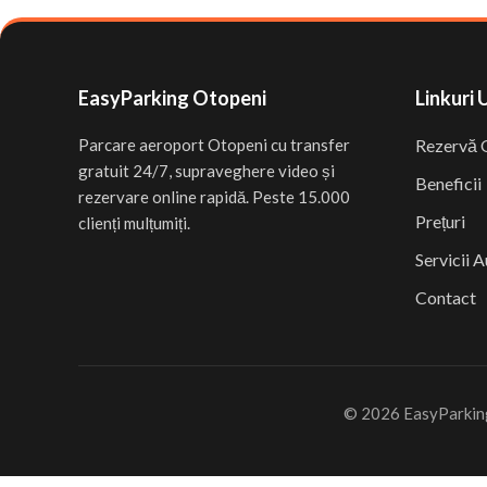
EasyParking Otopeni
Linkuri 
Parcare aeroport Otopeni cu transfer
Rezervă 
gratuit 24/7, supraveghere video și
Beneficii
rezervare online rapidă. Peste 15.000
Prețuri
clienți mulțumiți.
Servicii 
Contact
© 2026 EasyParking 