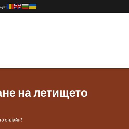
ация
ане на летището
то онлайн?