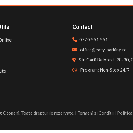
Utile
Contact
Online
0770 551 551
office@easy-parking.ro
Str. Garii Balotesti 28-30,
Program: Non-Stop 24/7
Auto
Otopeni. Toate drepturile rezervate. |
Termeni și Condiții
|
Politica