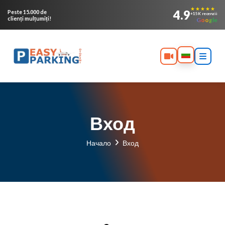
★★★★★
4.9
Peste 15.000 de
+15K recenzii
clienți mulțumiți!
Google
Вход
Начало
Вход