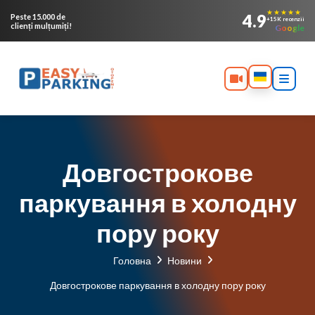
★★★★★
4.9
Peste 15.000 de
+15K recenzii
clienți mulțumiți!
Google
Довгострокове
паркування в холодну
пору року
Головна
Новини
Довгострокове паркування в холодну пору року